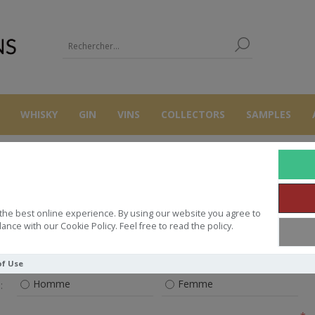
WHISKY
GIN
VINS
COLLECTORS
SAMPLES
S'ENREGISTRER
the best online experience. By using our website you agree to
ance with our Cookie Policy. Feel free to read the policy.
VOS INFORMATIONS PERSONNELLES
of Use
Homme
Femme
: