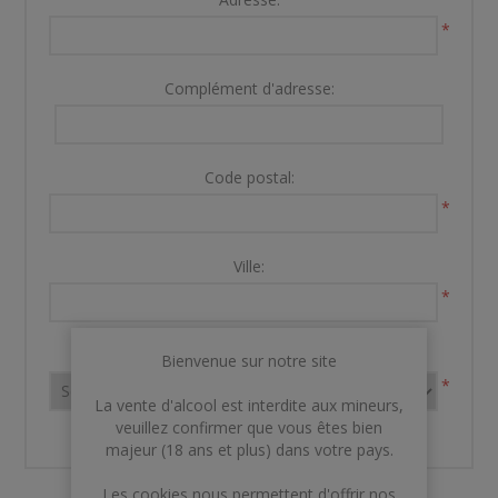
*
Complément d'adresse:
Code postal:
*
Ville:
*
Pays:
Bienvenue sur notre site
*
La vente d'alcool est interdite aux mineurs,
veuillez confirmer que vous êtes bien
majeur (18 ans et plus) dans votre pays.
Les cookies nous permettent d'offrir nos