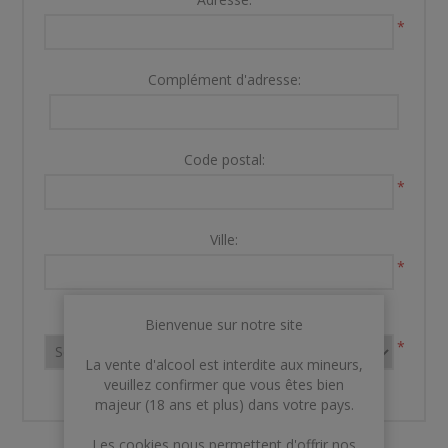
*
Complément d'adresse:
Code postal:
*
Ville:
*
Pays:
Bienvenue sur notre site
*
La vente d'alcool est interdite aux mineurs,
veuillez confirmer que vous êtes bien
majeur (18 ans et plus) dans votre pays.
Les cookies nous permettent d'offrir nos