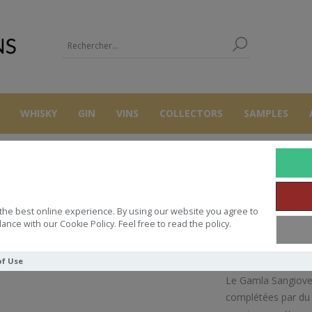
WHISKY
GIN
VINS
COLLECTORS
SAMPLES
VINS
ISRAEL
YARDEN GAMLA SANGIOVESE*
the best online experience. By using our website you agree to
YARDEN GAMLA SANGIOVESE*
ance with our Cookie Policy. Feel free to read the policy.
of Use
Le Gamla Sangioves
complétées par du p