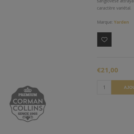
sangiovese attrayan
caractère variétal.
Marque:
Yarden
€21,00
AJO