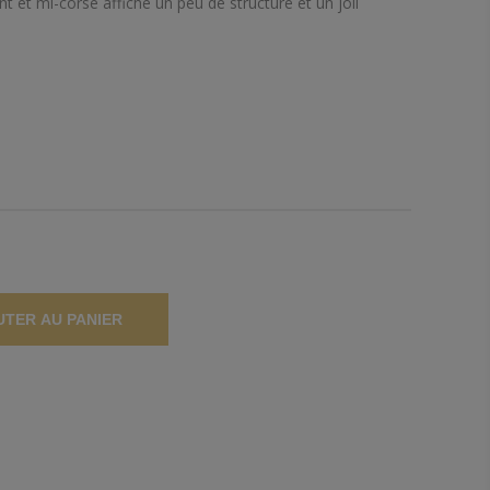
t et mi-corsé affiche un peu de structure et un joli
UTER AU PANIER