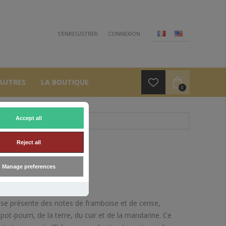
S'ENREGISTRER
CONNEXION
AUTRES
LA BOUTIQUE
0
Accept all
Reject all
Manage preferences
e présente des notes de framboise et de cerise,
ot-pourri, de la terre, du cuir et de la mandarine. Ce