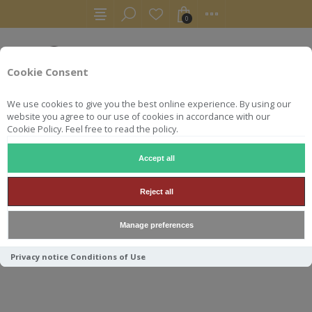
0
Cookie Consent
We use cookies to give you the best online experience. By using our
website you agree to our use of cookies in accordance with our
Cookie Policy. Feel free to read the policy.
Accept all
WHISKY
JAPON
YAMAZAKI 18ANS 43° 70CL
Reject all
YAMAZAKI 18ANS 43° 70CL
Manage preferences
Privacy notice
Conditions of Use