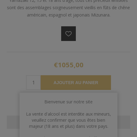
Yamazaki 12, 15 et 18 ans d'âge, tous ces précieux whiskies
sont des assemblages soigneusement vieillis en fûts de chêne
américain, espagnol et japonais Mizunara.
€1055,00
AJOUTER AU PANIER
Bienvenue sur notre site
La vente d'alcool est interdite aux mineurs,
veuillez confirmer que vous êtes bien
CONTACT US
majeur (18 ans et plus) dans votre pays.