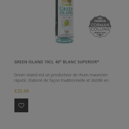
GREEN ISLAND 70CL 40° BLANC SUPERIOR*
Green Island est un producteur de rhum mauricien
réputé. Elaboré de façon traditionnelle et distillé en
colonne, ce rhum est vieilli entre de 3 et 5 ans en fûts
€25,00
de chêne. Ce rhum léger est ensuite filtré au charbon
pour retrouver sa couleur cristalline.