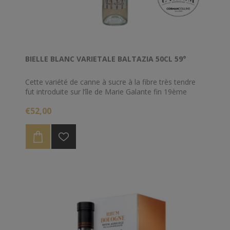
BIELLE BLANC VARIETALE BALTAZIA 50CL 59°
Cette variété de canne à sucre à la fibre très tendre
fut introduite sur l’île de Marie Galante fin 19ème
siècle. De nos jours, il ne reste que quelques
€52,00
parcelles. Elle se distingue par sa tige longiline et « sa
peau » aux rayures violette, jaune ou verte suivant sa
maturité.