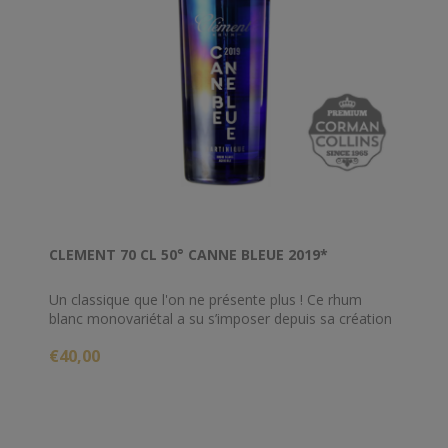
CLEMENT 70 CL 50° CANNE BLEUE 2019*
Un classique que l'on ne présente plus ! Ce rhum
blanc monovariétal a su s’imposer depuis sa création
en 2001 comme l’un des meilleurs rhums blancs
€40,00
produits. Distillé à partir de la variété la plus
aromatique de canne particulièrement fruitée, la
canne bleue, ce rhum créé un effet millésime et
dévoile une belle fraicheur. Le fruit est très présent
avec quelques touches végétales de réglisse ou