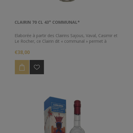
CLAIRIN 70 CL 43° COMMUNAL*
Elaborée à partir des Clairins Sajous, Vaval, Casimir et
Le Rocher, ce Clairin dit « communal » permet à
chacun des acteurs qui le composent de s’exprimer
€38,00
pleinement.