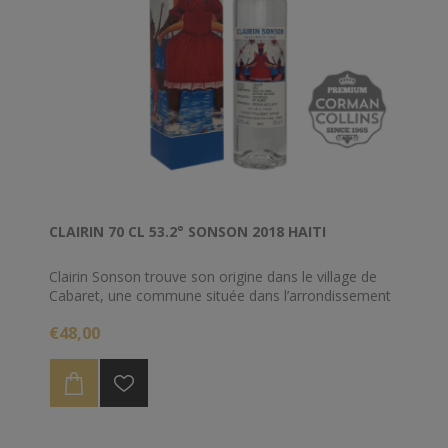
CLAIRIN 70 CL 53.2° SONSON 2018 HAITI
Clairin Sonson trouve son origine dans le village de
Cabaret, une commune située dans l’arrondissement
d’ Arcahaie au Nord Ouest de Port au Prince. On y
€48,00
cultive la canne à sucre, avec la variété locale
Madame Meuze, sur une superficie 25 hectares.
Ce clairin est distillé par Mr Stephan Kalil Saoud à
partir de sirop de canne.