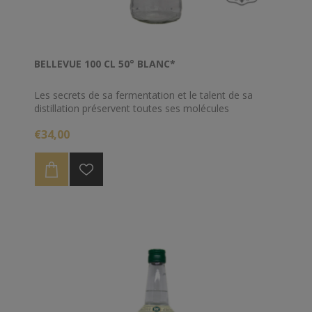
BELLEVUE 100 CL 50° BLANC*
Les secrets de sa fermentation et le talent de sa
distillation préservent toutes ses molécules
aromatiques. Sa teneur en alcool optimum lui réserve
€34,00
une approche fruitée et une vigueur authentique.
Excellent en ti-punch !