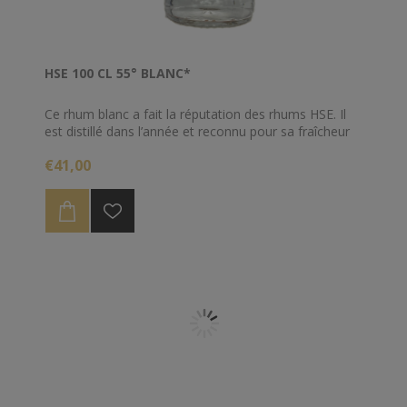
HSE 100 CL 55° BLANC*
Ce rhum blanc a fait la réputation des rhums HSE. Il
est distillé dans l’année et reconnu pour sa fraîcheur
et sa typicité. Il relèvera avec harmonie et bonheur
€41,00
vos cocktails et planteurs. Il s’apprécie
traditionnellement en Ti-punch (avec du sucre de
canne et un zeste de citron vert) avec ou sans glace.