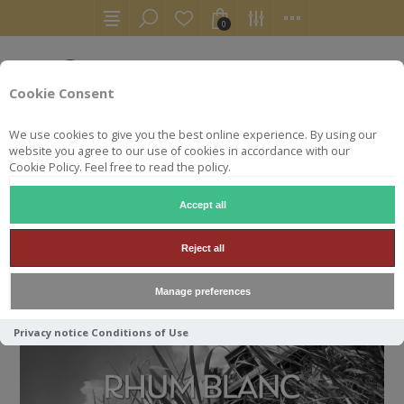
0
Cookie Consent
We use cookies to give you the best online experience. By using our
website you agree to our use of cookies in accordance with our
Cookie Policy. Feel free to read the policy.
Accept all
ACCUEIL
RHUM BLANC
Reject all
RHUM BLANC
Manage preferences
Privacy notice
Conditions of Use