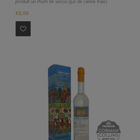
produit un rhum de vesou (jus de canne frais)
particulièrement typé et racé, marqué par des notes
€0,00
médicinales et de canne fraîche.