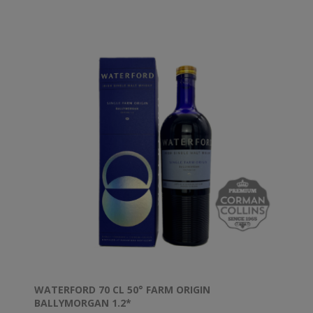
de vitalité et l'orge de dynamisme. Pratiqué par les
plus visionnaires et curieux, nous sommes aussi
intrigués par les saveurs les plus naturelles que nous
pouvons capturer dans l'esprit. Pour ce whisky
emblématique, distillé à partir de la seule orge
biodynamique d'Irlande, nous invoquons la déesse de
la lune pour cette mise en bouteille la plus ésotérique
et évocatrice.
WATERFORD 70 CL 50° FARM ORIGIN
BALLYMORGAN 1.2*