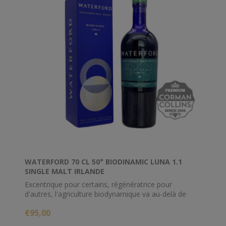
WATERFORD 70 CL 50° BIODINAMIC LUNA 1.1
SINGLE MALT IRLANDE
Excentrique pour certains, régénératrice pour
d'autres, l'agriculture biodynamique va au-delà de
l'état d'esprit écologique ordinaire. S'appuyant sur
€95,00
l'ancienne tradition des cycles lunaires et des
préparations exotiques, il cherche à charger les sols