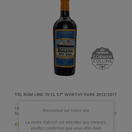
TRL RUM LINE 70 CL 57° WORTHY PARK 2013/2017
Le rhum Jamaica WP 2013 Navy - Transcontinental
Bienvenue sur notre site
Rum Line est relativement jeune, il fut distillé en 2013
chez Worthy Park à la Jamaïque avec de la mélasse.
La vente d'alcool est interdite aux mineurs,
€65,00
Après distillation, le rhum a vieilli 4 ans dans son pays
veuillez confirmer que vous êtes bien
puis encore un an en fût de chêne en Europe. Il a