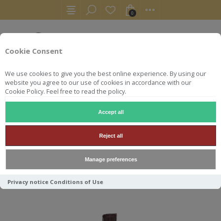
0
Cookie Consent
We use cookies to give you the best online experience. By using our
website you agree to our use of cookies in accordance with our
Cookie Policy. Feel free to read the policy.
Accept all
VINS
ESPAGNE
TONDONIA BOSCONIA 2010
Reject all
TONDONIA BOSCONIA 2010
Manage preferences
Privacy notice
Conditions of Use