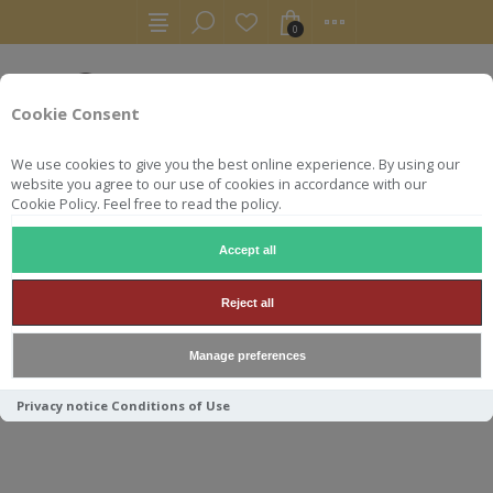
0
Cookie Consent
We use cookies to give you the best online experience. By using our
website you agree to our use of cookies in accordance with our
Cookie Policy. Feel free to read the policy.
Accept all
WHISKY
TOMATIN 2007 FOR PREMIUM SPIRITS 70CL 61.
Reject all
TOMATIN 2007 FOR
Manage preferences
PREMIUM SPIRITS 70CL 61.2°
Privacy notice
Conditions of Use