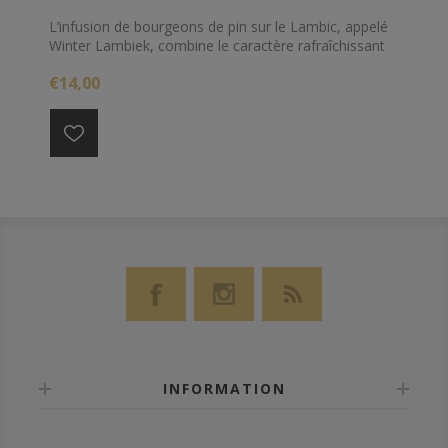
L’infusion de bourgeons de pin sur le Lambic, appelé
Winter Lambiek, combine le caractère rafraîchissant
du lambic et le goût des pins. Cela évoque l’ambiance
€14,00
hivernale en buvant une bière qui n’est pas trop
épicée ni sucrée.
INFORMATION