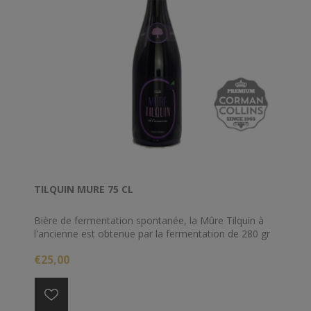
TILQUIN MURE 75 CL
Bière de fermentation spontanée, la Mûre Tilquin à
l'ancienne est obtenue par la fermentation de 280 gr
de mûres par litre de lambic. Non filtrée et non
€25,00
pasteurisée, elle est refermentée en bouteille.