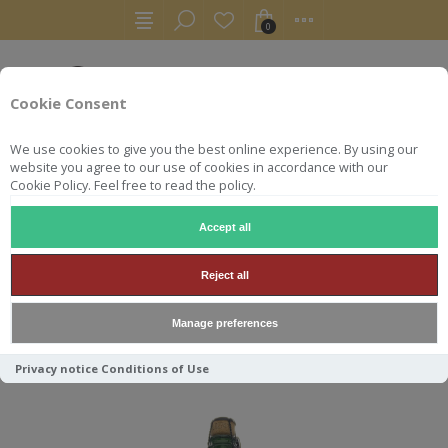
0
Cookie Consent
We use cookies to give you the best online experience. By using our
website you agree to our use of cookies in accordance with our
Cookie Policy. Feel free to read the policy.
Accept all
BIÈRES
LAMBIC
TILQUIN MEGA BLEND 75 CL
Reject all
TILQUIN MEGA BLEND 75 CL
Manage preferences
Privacy notice
Conditions of Use