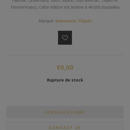
Fabriek, Lindemans, Mort Subite, Oud Beersel, Tilquin et
Timmermans). Cette édition est limitée à 40.000 bouteilles
Marque:
Gueuzerie Tilquin
€0,00
Rupture de stock
SPECIFICATIONS
CONTACT US