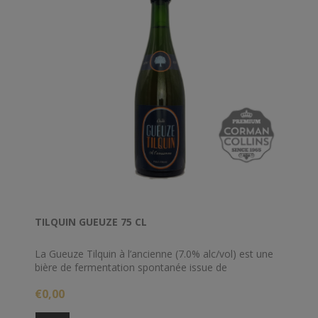
TILQUIN GUEUZE 75 CL
La Gueuze Tilquin à l’ancienne (7.0% alc/vol) est une
bière de fermentation spontanée issue de
l’assemblage de lambics de 1, 2 et 3 ans. Non filtrée
€0,00
et non pasteurisée, elle est refermentée en bouteille
pour une durée de 6 mois minimum.