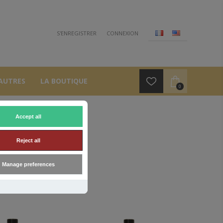
S'ENREGISTRER
CONNEXION
AUTRES
LA BOUTIQUE
0
Accept all
ED'
Reject all
Manage preferences