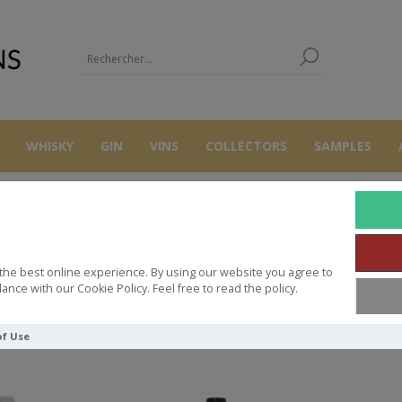
WHISKY
GIN
VINS
COLLECTORS
SAMPLES
LES RHUMS DE C
the best online experience. By using our website you agree to
ance with our Cookie Policy. Feel free to read the policy.
Trier par
of Use