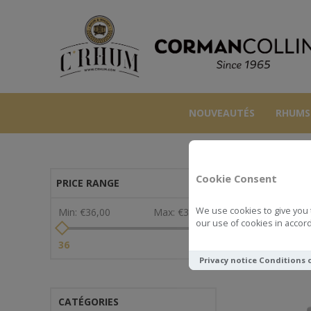
NOUVEAUTÉS
RHUMS
Cookie Consent
PRICE RANGE
We use cookies to give you 
Min:
€36,00
Max:
€39,00
our use of cookies in accord
Voir comme
36
39
Privacy notice
Conditions 
CATÉGORIES