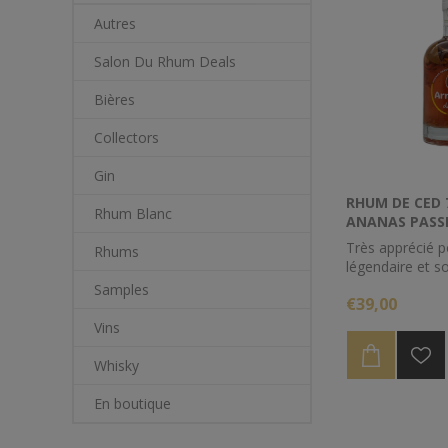
Autres
Salon Du Rhum Deals
Bières
Collectors
Gin
RHUM DE CED 7
Rhum Blanc
ANANAS PASSI
Très apprécié 
Rhums
légendaire et so
l'ananas pain d
Samples
€39,00
marie à merveill
délicat des frui
Vins
dans un rhum tr
du Paraguay.
Whisky
En boutique