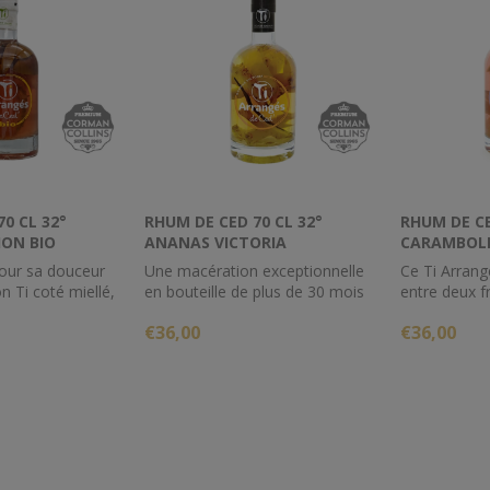
0 CL 32°
RHUM DE CED 70 CL 32°
RHUM DE CE
ON BIO
ANANAS VICTORIA
CARAMBOLE
pour sa douceur
Une macération exceptionnelle
Ce Ti Arrang
n Ti coté miellé,
en bouteille de plus de 30 mois
entre deux fr
e sucre BIO se
pour un ananas Victoria de l’Ile
€36,00
€36,00
e avec l'acidulé
de la Réunion dans un
ts exotiques BIO
assemblage de deux rhums
aditionnel BIO
agricoles AOC Martinique &
Guadeloupe (avec une gousse
de vanille). Cette cuvée limitée
va ravir les amateurs d’ananas !!!