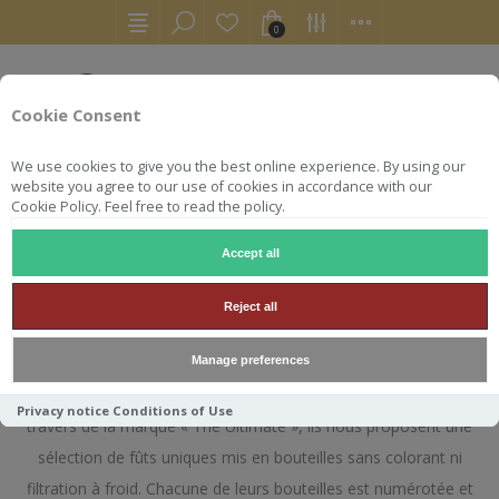
0
Cookie Consent
We use cookies to give you the best online experience. By using our
website you agree to our use of cookies in accordance with our
Cookie Policy. Feel free to read the policy.
Accept all
THE ULTIMATE
Reject all
Manage preferences
Basés au Pays-Bas, Han et Maurice van Wees exercent
depuis 1994 le métier d'embouteilleurs indépendants. Au
Privacy notice
Conditions of Use
travers de la marque « The Ultimate », ils nous proposent une
sélection de fûts uniques mis en bouteilles sans colorant ni
filtration à froid. Chacune de leurs bouteilles est numérotée et