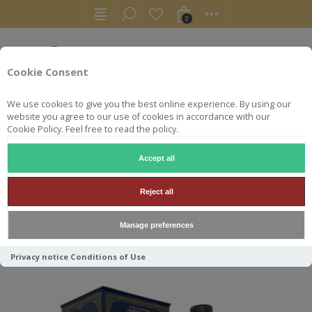
0
Cookie Consent
We use cookies to give you the best online experience. By using our
website you agree to our use of cookies in accordance with our
Cookie Policy. Feel free to read the policy.
Accept all
WHISKY
TAMDHU 70CL 46° 15 ANS OB*
Reject all
TAMDHU 70CL 46° 15 ANS
Manage preferences
OB*
Privacy notice
Conditions of Use