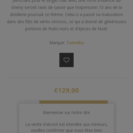
penchant pour le single malt avec une forte influence du
sherry seront ravis de savoir que l'expression 15 ans de la
distillerie poursuit ce thème. Celui-ci a passé sa maturation
dans des fûts de xérès oloroso, ce qui a donné de généreuses
portions de fruits noirs et d'épices de Noël.
Marque:
Tamdhu
€129,00
AJOUTER AU PANIER
Bienvenue sur notre site
La vente d'alcool est interdite aux mineurs,
veuillez confirmer que vous êtes bien