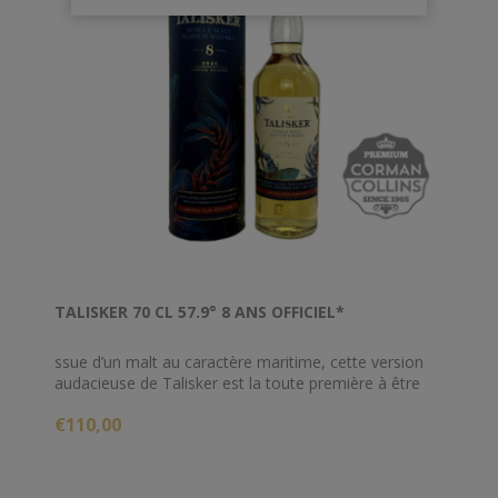
TALISKER 70 CL 57.9° 8 ANS OFFICIEL*
ssue d’un malt au caractère maritime, cette version
audacieuse de Talisker est la toute première à être
vieillie dans d’anciens fûts de rhum des Caraïbes. Ces
€110,00
fûts allient les senteurs marines, caractéristiques de
cette distillerie du Skye, à la douceur et l’exotisme de
climats plus chauds.