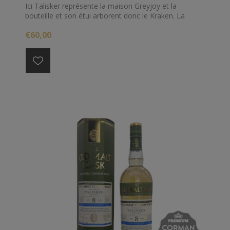
Ici Talisker représente la maison Greyjoy et la
bouteille et son étui arborent donc le Kraken. La
distillerie étant située sur l’Ile de Skye, on notera le
€60,00
parallèle avec les Iles de fer sur lesquelles règnent la
maison Greyjoy.