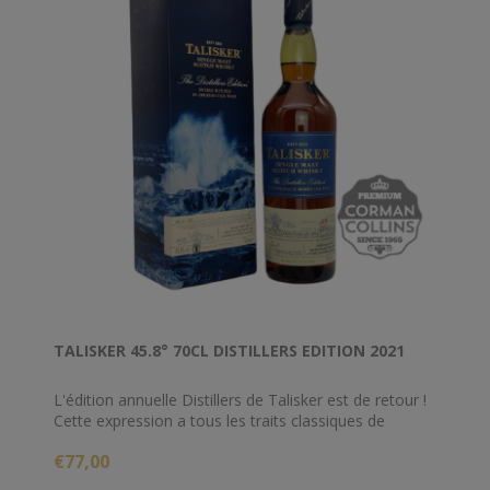
TALISKER 45.8° 70CL DISTILLERS EDITION 2021
L'édition annuelle Distillers de Talisker est de retour !
Cette expression a tous les traits classiques de
Talisker - frais, salinité côtière et tourbe, et ces notes
€77,00
sont merveilleusement complétées par la période de
finition du whisky dans des fûts de sherry Amoroso,