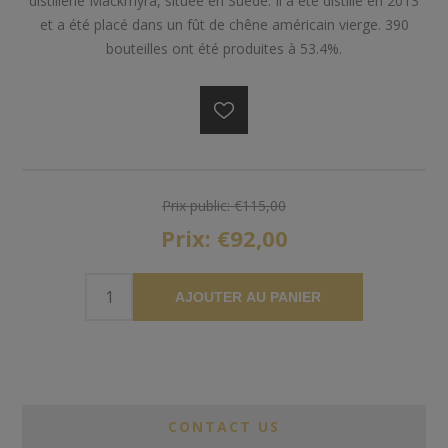
distillerie Mackmyra, située en Suède. Il a été distillé en 2013
et a été placé dans un fût de chêne américain vierge. 390
bouteilles ont été produites à 53.4%.
Prix public:
€115,00
Prix:
€92,00
AJOUTER AU PANIER
CONTACT US