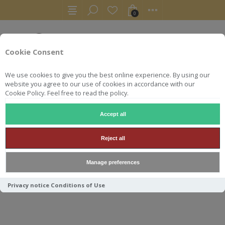
0
Cookie Consent
We use cookies to give you the best online experience. By using our
website you agree to our use of cookies in accordance with our
Cookie Policy. Feel free to read the policy.
Accept all
WHISKY
SWELL DE SPIRITS MACKMYRA 2013 WOTW#9 50
Reject all
SWELL DE SPIRITS
Manage preferences
MACKMYRA 2013 WOTW#9
50CL 53.4°
Privacy notice
Conditions of Use