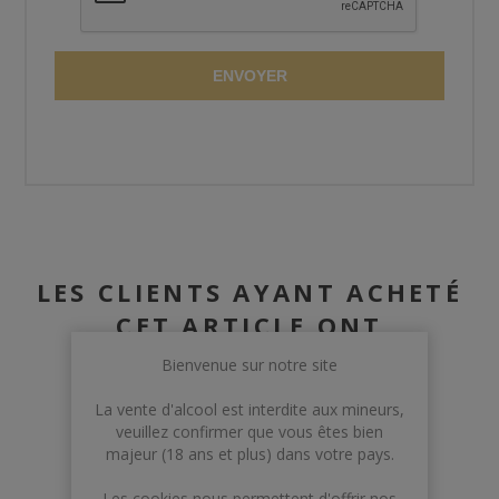
ENVOYER
LES CLIENTS AYANT ACHETÉ
CET ARTICLE ONT
ÉGALEMENT ACHETÉ :
Bienvenue sur notre site
La vente d'alcool est interdite aux mineurs,
veuillez confirmer que vous êtes bien
majeur (18 ans et plus) dans votre pays.
Les cookies nous permettent d'offrir nos