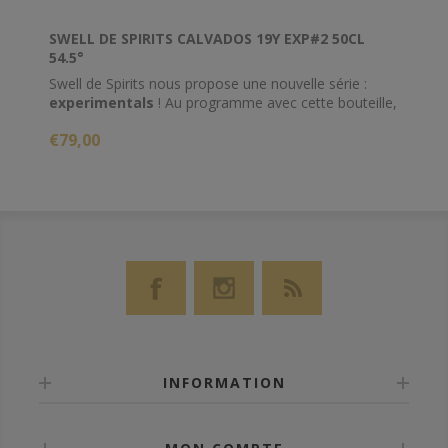
SWELL DE SPIRITS CALVADOS 19Y EXP#2 50CL
54.5°
Swell de Spirits nous propose une nouvelle série :
experimentals
! Au programme avec cette bouteille,
une eau-de-vie de cidre affinée un mois en fût de
€79,00
Long Pond, célèbre rum jamaicain.
INFORMATION