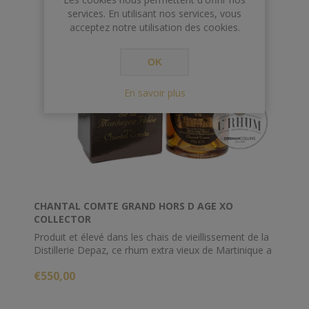
services. En utilisant nos services, vous
acceptez notre utilisation des cookies.
OK
En savoir plus
CHANTAL COMTE GRAND HORS D AGE XO
COLLECTOR
Produit et élevé dans les chais de vieillissement de la
Distillerie Depaz, ce rhum extra vieux de Martinique a
été sélectionné et mis en bouteille par Chantal Comte
€550,00
début des années 2000.