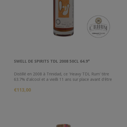
SWELL DE SPIRITS TDL 2008 50CL 64.9°
Distillé en 2008 à Trinidad, ce 'Heavy TDL Rum' titre
63.7% d'alcool et a vieilli 11 ans sur place avant d'être
sélectionné par Mika et Bastien de chez Swell de
€113,00
Spirits