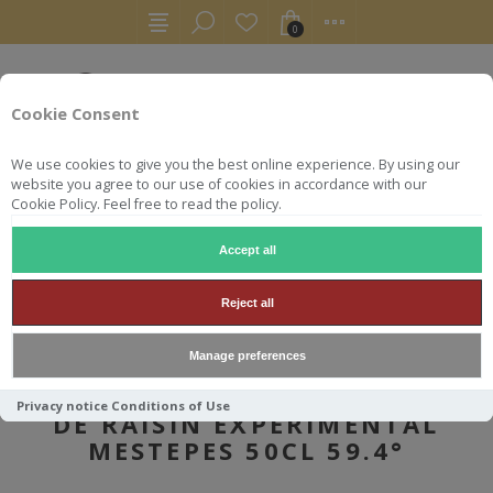
0
Cookie Consent
We use cookies to give you the best online experience. By using our
website you agree to our use of cookies in accordance with our
Cookie Policy. Feel free to read the policy.
Accept all
AUTRES
ARMAGNACS
SWELL DE SPIRITS EAU DE VIE DE RAISIN EXPERIMENTAL ME
Reject all
Manage preferences
SWELL DE SPIRITS EAU DE VIE
Privacy notice
Conditions of Use
DE RAISIN EXPERIMENTAL
MESTEPES 50CL 59.4°