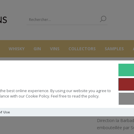
WHISKY
GIN
VINS
COLLECTORS
SAMPLES
RHUMS
RUM
SWELL DE SPIRITS BARBADOS WIRD 1996 F#7 50CL 
the best online experience. By using our website you agree to
PIRITS BARBADOS WIRD 1996 F#7
ance with our Cookie Policy. Feel free to read the policy.
of Use
Direction la Barba
embouteillée par Sw