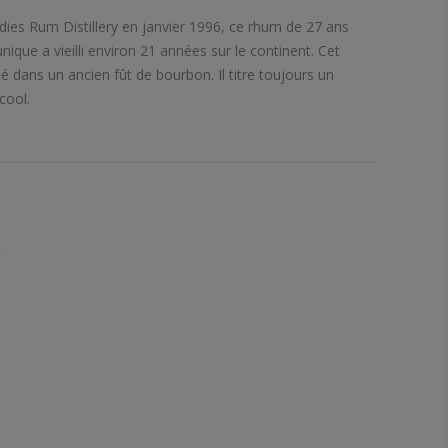
Indies Rum Distillery en janvier 1996, ce rhum de 27 ans
unique a vieilli environ 21 années sur le continent. Cet
sé dans un ancien fût de bourbon. Il titre toujours un
cool.
k