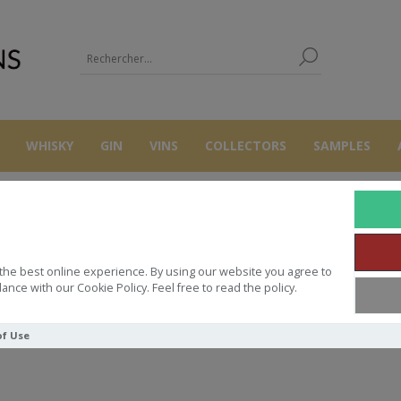
WHISKY
GIN
VINS
COLLECTORS
SAMPLES
STRONACHI
the best online experience. By using our website you agree to
ance with our Cookie Policy. Feel free to read the policy.
of Use