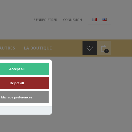
S'ENREGISTRER
CONNEXION
AUTRES
LA BOUTIQUE
0
Accept all
E
Reject all
Manage preferences