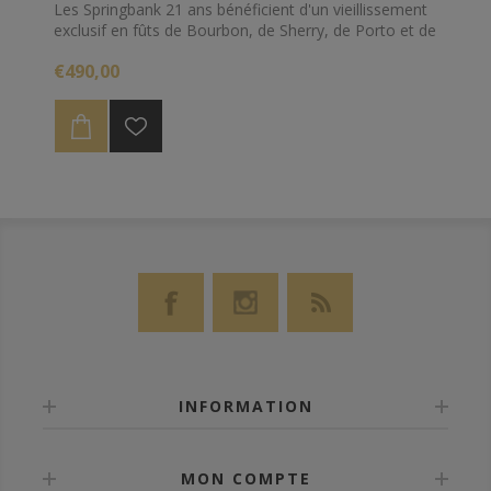
Les Springbank 21 ans bénéficient d'un vieillissement
exclusif en fûts de Bourbon, de Sherry, de Porto et de
Rhum.
€490,00
Il montre la superbe évolution de la complexité des
whiskies Springbank avec l'âge.
INFORMATION
MON COMPTE