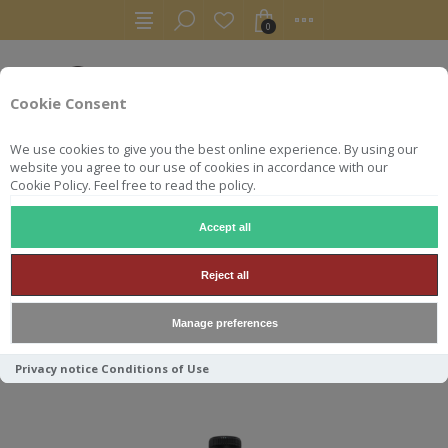
0
Cookie Consent
We use cookies to give you the best online experience. By using our
website you agree to our use of cookies in accordance with our
Cookie Policy. Feel free to read the policy.
Accept all
WHISKY
SPRINGBANK 18Y 70CL 46°
Reject all
SPRINGBANK 18Y 70CL 46°
Manage preferences
Privacy notice
Conditions of Use