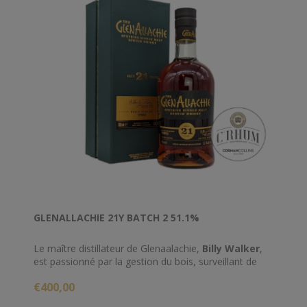
GLENALLACHIE 21Y BATCH 2 51.1%
Le maître distillateur de Glenaalachie,
Billy Walker
,
est passionné par la gestion du bois, surveillant de
près le développement du whisky jusqu'à ce qu'il
€400,00
trouve l'équilibre parfait entre l'influence de la
distillerie et celle du fût. Parmi les 50 000 fûts