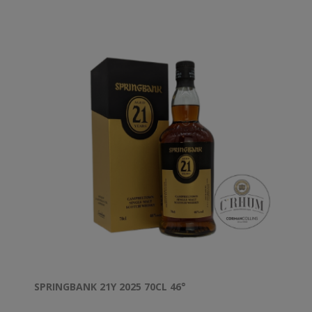
vieillissant dans les 16 entrepôts, Billy a sélectionné à
la main cinq fûts Pedro Ximenez millésimés pour cet
embouteillage.
Avec une édition très limitée de seulement 1 600
bouteilles disponibles dans le monde, The
GlenAllachie 21 ans est proposé en brut de fût, de
couleur naturelle et non filtré à froid, ce qui signifie
que cette sortie annuelle en petit lot présente
GlenAllachie dans sa forme la plus pure.
SPRINGBANK 21Y 2025 70CL 46°