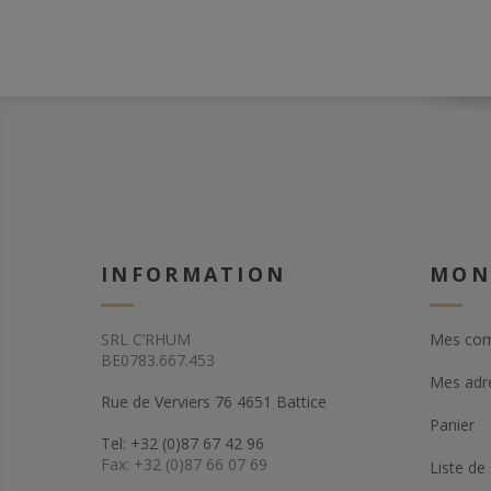
Au fil des ans, ils o
embouteillages exc
souvent assez "ch
Ils sont bons pour
s'approvisionner en
autres embouteille
semblent pas avoir 
drams formidables
inhabituels.
Certains des faits sa
des ans ont été le 
1968, le Tamdhu 19
INFORMATION
MON
Glenfiddich 1964.
Ils embouteillent t
SRL C’RHUM
Mes co
d'excellents single 
BE0783.667.453
aujourd'hui, bien qu
Mes adr
profil un peu plus b
Rue de Verviers 76 4651 Battice
autres embouteille
Panier
indépendants écoss
Tel: +32 (0)87 67 42 96
sorties valent toujo
Fax: +32 (0)87 66 07 69
Liste de
d'être recherchées 