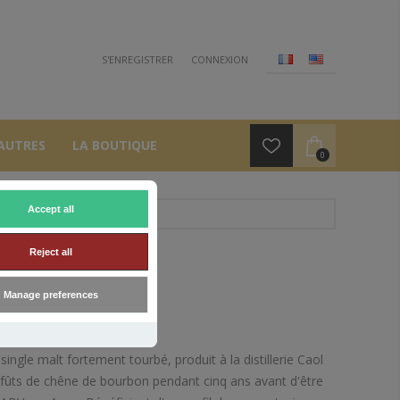
S'ENREGISTRER
CONNEXION
AUTRES
LA BOUTIQUE
0
Accept all
Reject all
Manage preferences
ingle malt fortement tourbé, produit à la distillerie Caol
i en fûts de chêne de bourbon pendant cinq ans avant d'être