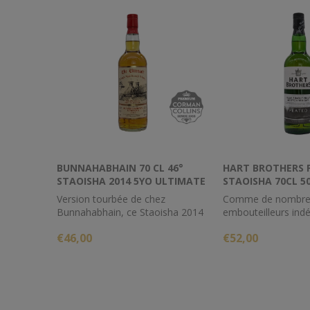
BUNNAHABHAIN 70 CL 46°
HART BROTHERS 
STAOISHA 2014 5YO ULTIMATE
STAOISHA 70CL 5
Version tourbée de chez
Comme de nombre
Bunnahabhain, ce Staoisha 2014
embouteilleurs ind
est âgé de 7 ans et a été réduit à
Hart Brothers a 
€46,00
€52,00
46%
comme assembleurs
n'ont commencé à 
single malts sous l
étiquettes que dan
1990.