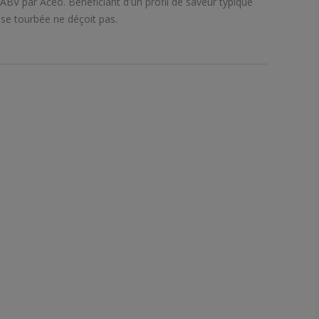
ABV par Aceo. Bénéficiant d'un profil de saveur typique
dise tourbée ne déçoit pas.
k