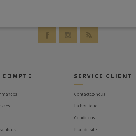
nt sorti des
eptionnels et
amp gauche".
 colis que les
urs ne
et offrent des
 mais
illants au fil
Laphroaig
58 et le
 COMPTE
SERVICE CLIENT
oujours
mmandes
Contactez-nous
casks
'ils gardent un
esses
La boutique
as que les
urs
Conditions
ais. Leurs
urs la peine
 souhaits
Plan du site
et essayées.