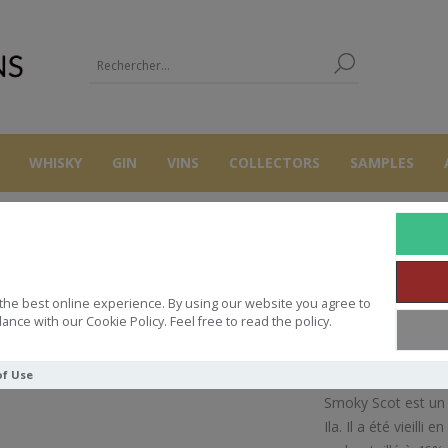
WHISKY
GIN
VINS
COLLECTORS
SAMPLES
WHISKY
SMOKY SCOT CAOL ILA 46° 70CL
the best online experience. By using our website you agree to
SMOKY SCOT CAOL ILA 46° 70CL
ance with our Cookie Policy. Feel free to read the policy.
of Use
Smoky Scot est un s
Ila. Il a été vieill