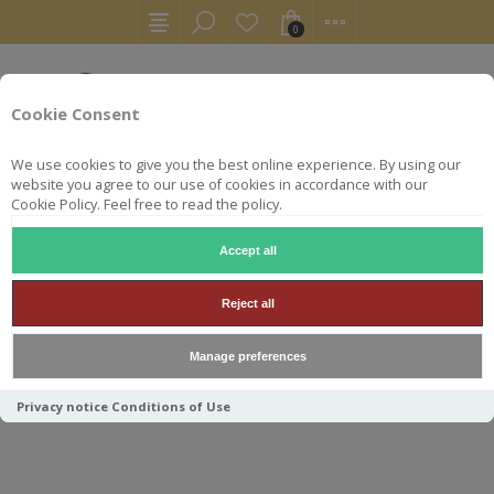
0
Cookie Consent
We use cookies to give you the best online experience. By using our
website you agree to our use of cookies in accordance with our
Cookie Policy. Feel free to read the policy.
Accept all
AUTRES
SIROP
SIROP BANANE KIWI 70 CL COMBIER
Reject all
SIROP BANANE KIWI 70 CL
Manage preferences
COMBIER
Privacy notice
Conditions of Use