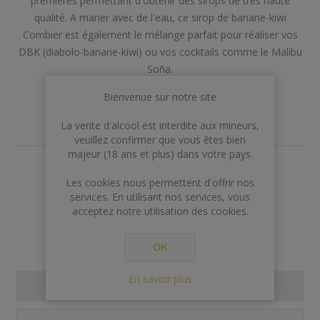
premières permettant d'obtenir des sirops de très haute
qualité. A marier avec de l'eau, ce sirop de banane-kiwi
Combier est également le mélange parfait pour réaliser vos
DBK (diabolo-banane-kiwi) ou vos cocktails comme le Malibu
Soña.
Bienvenue sur notre site
Marque:
Combier
La vente d'alcool est interdite aux mineurs,
veuillez confirmer que vous êtes bien
majeur (18 ans et plus) dans votre pays.
€0,00
Les cookies nous permettent d'offrir nos
services. En utilisant nos services, vous
Rupture de stock
acceptez notre utilisation des cookies.
OK
En savoir plus
SPECIFICATIONS