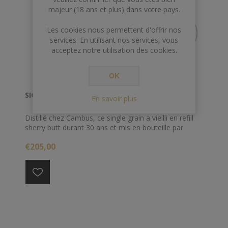
majeur (18 ans et plus) dans votre pays.
Les cookies nous permettent d'offrir nos
services. En utilisant nos services, vous
acceptez notre utilisation des cookies.
OK
SIGNATORY CAMBUS 30Y 1991 CSC 70CL 54.4°
En savoir plus
Distillé chez Cambus, ce single grain a vieilli en refill
sherry butt durant 30 ans et mis en bouteille par
Signatory Vintage à 54.4%
€205,00