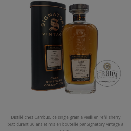
Distillé chez Cambus, ce single grain a vieilli en refill sherry
butt durant 30 ans et mis en bouteille par Signatory Vintage à