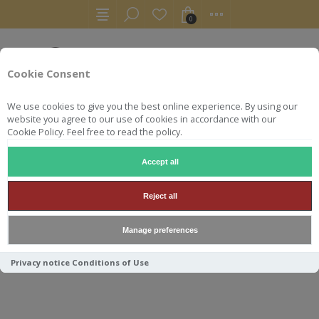
0
Cookie Consent
We use cookies to give you the best online experience. By using our
website you agree to our use of cookies in accordance with our
Cookie Policy. Feel free to read the policy.
Accept all
WHISKY
SIGNATORY CAMBUS 30Y 1991 CSC 70CL 54.4°
Reject all
SIGNATORY CAMBUS 30Y
Manage preferences
1991 CSC 70CL 54.4°
Privacy notice
Conditions of Use