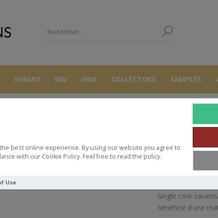
WHISKY
GIN
VINS
COLLECTORS
SAMPLES
RHUMS
SAVANNA UNSHARED CASK BELGIUM 2024 50CL 62.1°
the best online experience. By using our website you agree to
UNSHARED CASK BELGIUM 2024 5
ance with our Cookie Policy. Feel free to read the policy.
of Use
Single cask savanna
bénéficié d'une mat