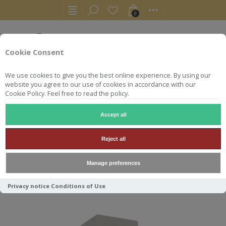
0
Cookie Consent
We use cookies to give you the best online experience. By using our
website you agree to our use of cookies in accordance with our
Cookie Policy. Feel free to read the policy.
Accept all
SAMPLES
SAMPLE 3CL NORTH BRITISH 1993 54.3°
Reject all
SAMPLE 3CL NORTH BRITISH
Manage preferences
1993 54.3°
Privacy notice
Conditions of Use