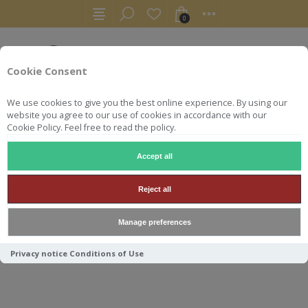
0
Cookie Consent
We use cookies to give you the best online experience. By using our
website you agree to our use of cookies in accordance with our
Cookie Policy. Feel free to read the policy.
Accept all
SAMPLES
SAMPLE 3CL ARDMORE 1977 G&M 40°
Reject all
SAMPLE 3CL ARDMORE 1977
Manage preferences
G&M 40°
Privacy notice
Conditions of Use