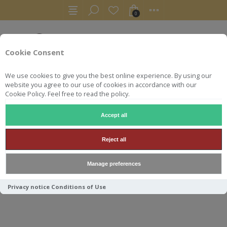
0
Cookie Consent
We use cookies to give you the best online experience. By using our
website you agree to our use of cookies in accordance with our
Cookie Policy. Feel free to read the policy.
Accept all
SAMPLES
SAMPLE 3CL ARBRE DU VOYAGEUR 1998 FAVOR
Reject all
SAMPLE 3CL ARBRE DU
Manage preferences
VOYAGEUR 1998 FAVORITE
40°
Privacy notice
Conditions of Use