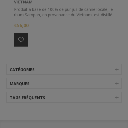
VIETNAM
Produit à base de 100% de pur jus de canne locale, le
rhum Sampan, en provenance du Vietnam, est distillé
dans un alambic à colonne français à la distillerie
€56,00
d’Indochine.
Extrêmement aromatique. Avec des notes de fruits
exotiques et fleurs blanches, impression d’être
immergé dans un champ de cannes à sucre.
CATÉGORIES
MARQUES
TAGS FRÉQUENTS