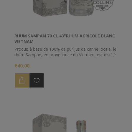
RHUM SAMPAN 70 CL 43°RHUM AGRICOLE BLANC
VIETNAM
Produit à base de 100% de pur jus de canne locale, le
rhum Sampan, en provenance du Vietnam, est distillé
dans un alambic à colonne français à la distillerie
€40,00
d’Indochine.
Belle attaque aromatique avec d’intenses notes
florales et quelques notes de fruits frais .
Extrêmement long en bouche avec une légère note
d’épices en fin de bouche.