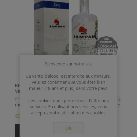
Bienvenue sur notre site
La vente d'alcool est interdite aux mineurs,
veuillez confirmer que vous êtes bien
RHUM SAMPAN 70 CL 54° AGRICOLAE BLANC
majeur (18 ans et plus) dans votre pays.
VIETNAM
Produit à base de 100% de pur jus de canne locale, le
Les cookies nous permettent d'offrir nos
rhum Sampan, en provenance du Vietnam, est distillé
services. En utilisant nos services, vous
dans un alambic à colonne français à la distillerie
acceptez notre utilisation des cookies.
€50,00
d’Indochine.
Belle attaque aromatique, avec d’intenses notes
OK
fruitées qui apportent douceur et velours.Une fin de