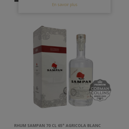
bouche rafraichissante grâce à des notes de réglisse.
En savoir plus
RHUM SAMPAN 70 CL 65° AGRICOLA BLANC