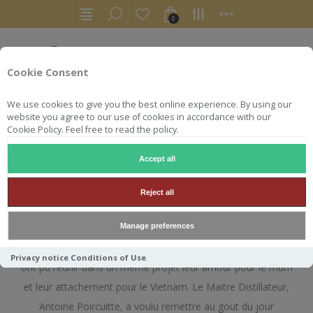
0
Cookie Consent
We use cookies to give you the best online experience. By using our
website you agree to our use of cookies in accordance with our
Cookie Policy. Feel free to read the policy.
Accept all
SAMPAN
Reject all
Manage preferences
Une équipe combinant plus de
35 ans d’expérience
dans le
domaine des vins et spiritueux mais avant tout des amis qui
Privacy notice
Conditions of Use
ont pu réunir dans un même projet leur amour pour le rhum
et leur attachement pour le Vietnam. Le Maitre Distillateur,
Antoine Poircuitte, a voulu remettre au gout du jour