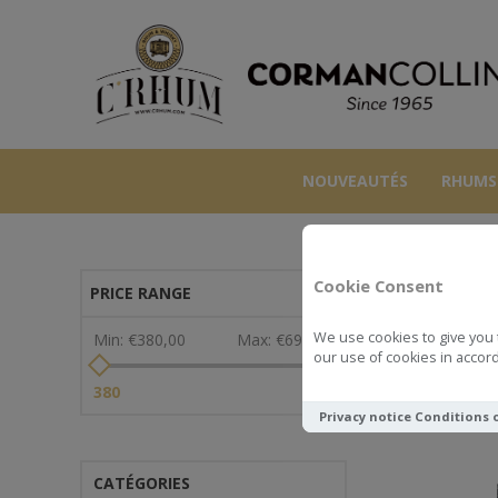
NOUVEAUTÉS
RHUMS
Cookie Consent
PRICE RANGE
We use cookies to give you 
Min:
€380,00
Max:
€699,00
our use of cookies in accord
Voir comme
380
699
Privacy notice
Conditions 
CATÉGORIES