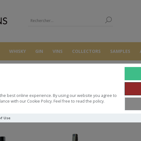
WHISKY
GIN
VINS
COLLECTORS
SAMPLES
SAMAROLI
the best online experience. By using our website you agree to
ance with our Cookie Policy. Feel free to read the policy.
Trier par
of Use