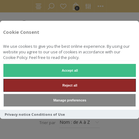
0
Cookie Consent
We use cookies to give you the best online experience. By using our
website you agree to our use of cookies in accordance with our
Cookie Policy. Feel free to read the policy.
Accept all
ACCUEIL
SALON DU RHUM DEALS
Reject all
SALON DU RHUM DEALS
Manage preferences
Privacy notice
Conditions of Use
Trier par