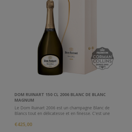
DOM RUINART 150 CL 2006 BLANC DE BLANC
MAGNUM
Le Dom Ruinart 2006 est un champagne Blanc de
Blancs tout en délicatesse et en finesse. C'est une
cuvée qui accompagnera merveilleusement un apéritif
€425,00
ou des mets délicats.