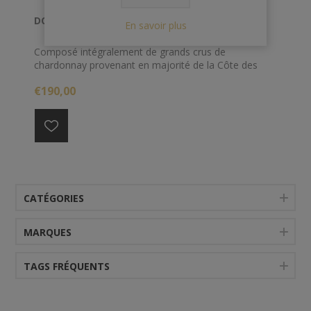
DOM RUINART 75 CL 2009 BLANC DE BLANC
En savoir plus
Composé intégralement de grands crus de
chardonnay provenant en majorité de la Côte des
Blancs (Cramant, Avize, Chouilly & Le Mesnil-sur-
€190,00
Oger), et du versant nord de la Montagne de Reims
(Sillery), le vin va patienter 9 ans dans les profondeurs
des crayères de la Maison Ruinart, inscrites au
Patrimoine mondial de l’Unesco.
CATÉGORIES
MARQUES
TAGS FRÉQUENTS