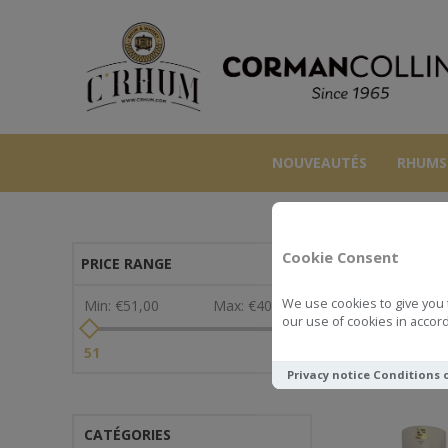
NOUVEAUTÉS
RHUMS
Cookie Consent
PRICE RANGE
We use cookies to give you 
Min:
€51,00
Max:
€400,00
our use of cookies in accord
Voir comme
51
400
Privacy notice
Conditions 
CATÉGORIES