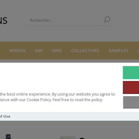
WHISKY
GIN
VINS
COLLECTORS
SAMPLES
ROYAL LOCHNA
the best online experience. By using our website you agree to
ance with our Cookie Policy. Feel free to read the policy.
Trier par
of Use