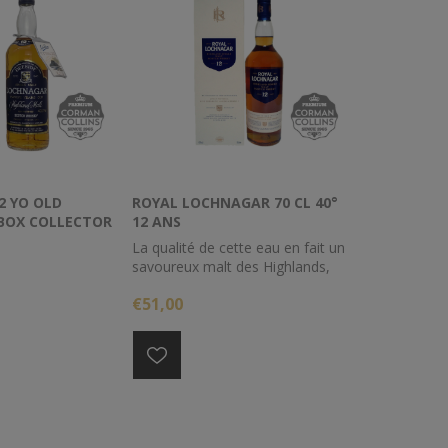
2 YO OLD
ROYAL LOCHNAGAR 70 CL 40°
BOX COLLECTOR
12 ANS
La qualité de cette eau en fait un
savoureux malt des Highlands,
marqué par un délicieux équilibre
€51,00
entre fruits et épices douces.