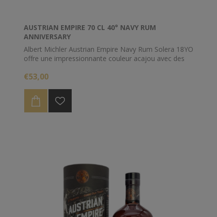
AUSTRIAN EMPIRE 70 CL 40° NAVY RUM
ANNIVERSARY
Albert Michler Austrian Empire Navy Rum Solera 18YO
offre une impressionnante couleur acajou avec des
nuances rouge foncé. Le 18 ans offre un style de
€53,00
rhum moderne avec un caractère incomparable et
puissant, produit par un vieillissement lent de 18 ans
dans le processus Solera en République dominicaine.