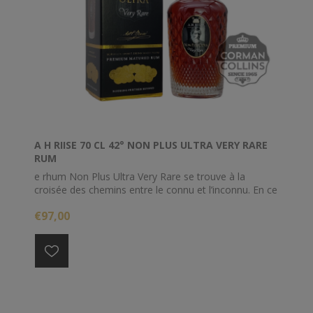
A H RIISE 70 CL 42° NON PLUS ULTRA VERY RARE
RUM
e rhum Non Plus Ultra Very Rare se trouve à la
croisée des chemins entre le connu et l’inconnu. En ce
qui concerne le rhum, ce n’est pas beaucoup mieux
€97,00
que ça. Heureusement, le rhum est livré avec deux
frères tout aussi fantastiques et savoureux: Non Plus
Ultra Sauternes Cask Finish et Non Plus Ultra Black
Edition. Essayez-les tous avant de revenir à la banalité
du monde connu.