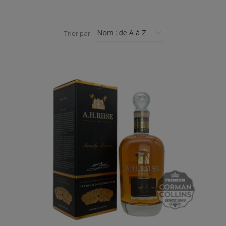
Un cadeau original à offrir ou à s'offrir.
Trier par
Dégré
: 44%
Contenance
: 70cl