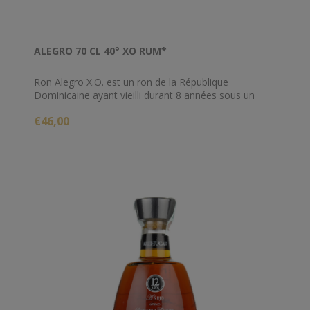
ALEGRO 70 CL 40° XO RUM*
Ron Alegro X.O. est un ron de la République
Dominicaine ayant vieilli durant 8 années sous un
climat tropical des Caraïbes au sein de fûts de chêne
€46,00
ayant précédemment contenu du Bourbon.