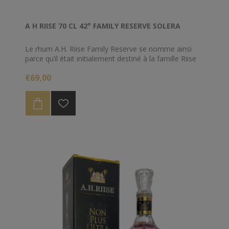
A H RIISE 70 CL 42° FAMILY RESERVE SOLERA
Le rhum A.H. Riise Family Reserve se nomme ainsi
parce qu’il était initialement destiné à la famille Riise
qui avait pour habitude de se réunir tous les 5 ans. S’il
€69,00
reste dans la veine de ce que propose habituellement
A.H. Riise, il se distingue néanmoins au niveau
aromatique grâce à des notes épicées très
prononcées et un de légères notes fumées.