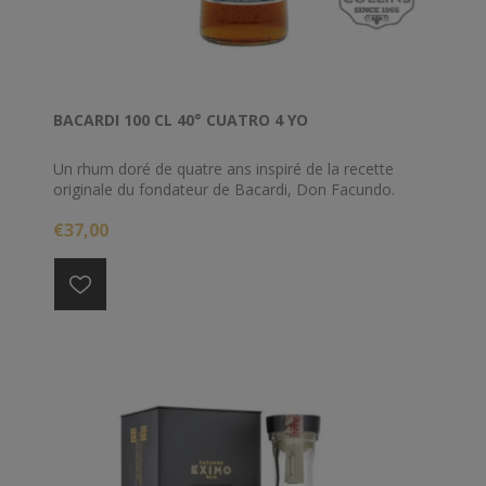
BACARDI 100 CL 40° CUATRO 4 YO
Un rhum doré de quatre ans inspiré de la recette
originale du fondateur de Bacardi, Don Facundo.
Anejo Cuatro est un spiritueux vibrant avec des notes
€37,00
de miel, de vanille et d'épices de chêne, ainsi qu'une
bouche douce qui est complétée par l'inclusion de
quelques rhums de cinq et six ans.