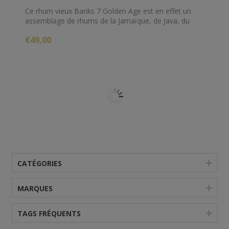
Ce rhum vieux Banks 7 Golden Age est en effet un
assemblage de rhums de la Jamaïque, de Java, du
Guyana, du Panama, de Trinidad, du Guatemala, et
€49,00
de la Barbade.
CATÉGORIES
MARQUES
TAGS FRÉQUENTS