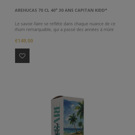
AREHUCAS 70 CL 40° 30 ANS CAPITAN KIDD*
Le savoir-faire se reflète dans chaque nuance de ce
rhum remarquable, qui a passé des années à mûrir
tranquillement dans nos caves renommées. Pas
€149,00
moins de 30 ans en fût de chêne pour obtenir le
résultat recherché par les palais les plus exigeants.