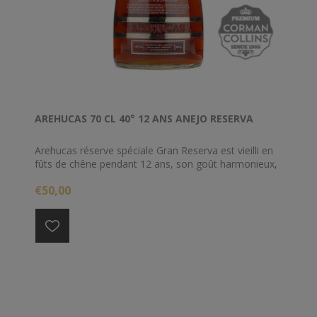
AREHUCAS 70 CL 40° 12 ANS ANEJO RESERVA
Arehucas réserve spéciale Gran Reserva est vieilli en
fûts de chêne pendant 12 ans, son goût harmonieux,
sa texture fine et sa présence élégante rend ce rhum
€50,00
très agréable.