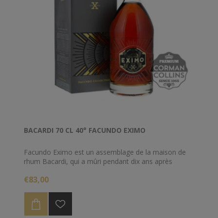
BACARDI 70 CL 40° FACUNDO EXIMO
Facundo Eximo est un assemblage de la maison de
rhum Bacardi, qui a mûri pendant dix ans après
l’assemblage, une période au cours de laquelle se
€83,00
sont formés des arômes de chocolat, de vanille, de
caramel et de noisette.