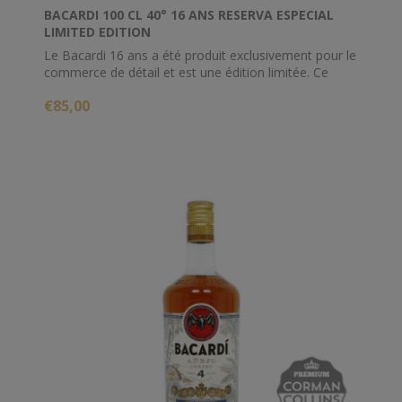
BACARDI 100 CL 40° 16 ANS RESERVA ESPECIAL
LIMITED EDITION
Le Bacardi 16 ans a été produit exclusivement pour le
commerce de détail et est une édition limitée. Ce
rhum a mûrit pendant au moins 16 ans en fûts de
€85,00
chêne blanc américain.