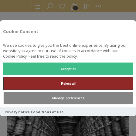
0
Cookie Consent
We use cookies to give you the best online experience. By using our
website you agree to our use of cookies in accordance with our
Cookie Policy. Feel free to read the policy.
Accept all
ACCUEIL
RHUMS
RON
Reject all
RON
Manage preferences
Privacy notice
Conditions of Use