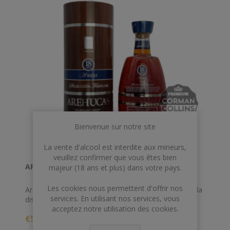
Bienvenue sur notre site
La vente d'alcool est interdite aux mineurs,
veuillez confirmer que vous êtes bien
AREHUCAS 70 CL 40° 18 ANS RESERVA ESPECIAL
majeur (18 ans et plus) dans votre pays.
Les cookies nous permettent d'offrir nos
Arehucas Anejo Reserva Especial 18YO provient de la
services. En utilisant nos services, vous
distillerie Arehucas de Gran Canaria, qui peut se
acceptez notre utilisation des cookies.
prévaloir d'une histoire réussie et fière, en raison de la
€51,00
haute qualité. La distillerie n'utilise que de la mélasse
de canne à sucre pour produire son alcool, qui est