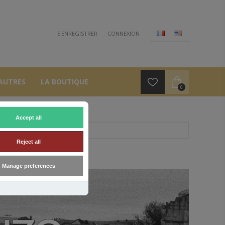
S'ENREGISTRER
CONNEXION
AUTRES
LA BOUTIQUE
0
Accept all
Reject all
Manage preferences