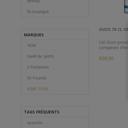
Whisky
En boutique
OUZO 70 CL 3
MARQUES
Cet Ouzo poss
1836
complexes d'he
aromatiques d
Swell de spirits
€20,00
soigneusement 
qui donnent à c
3 Fonteinen
toute sa person
l'élégance de s
50 Pounds
caractéristique
VOIR TOUS
TAGS FRÉQUENTS
speyside