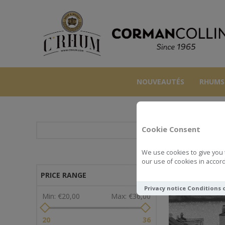
NOUVEAUTÉS
RHUMS
Cookie Consent
We use cookies to give you 
our use of cookies in accord
PRICE RANGE
Privacy notice
Conditions 
Min:
€20,00
Max:
€36,00
20
36