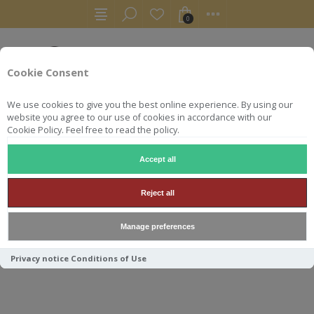
0
Cookie Consent
We use cookies to give you the best online experience. By using our
website you agree to our use of cookies in accordance with our
Cookie Policy. Feel free to read the policy.
Accept all
RHUMS
PORT MOURANT 1999/2022 BRISTOL SPIRITS H
Reject all
PORT MOURANT 1999/2022
Manage preferences
BRISTOL SPIRITS HAROMEX
70CL 47.2
Privacy notice
Conditions of Use