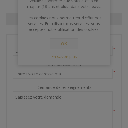
veuillez confirmer que vous êtes bien
majeur (18 ans et plus) dans votre pays.
Les cookies nous permettent d'offrir nos
CONTACT US
services. En utilisant nos services, vous
acceptez notre utilisation des cookies.
Nom et prénom
OK
*
En savoir plus
Votre adresse email
*
Demande de renseignements
*