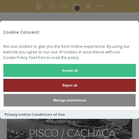
0
Cookie Consent
We use cookies to give you the best online experience. By using our
website you agree to our use of cookies in accordance with our
Cookie Policy. Feel free to read the policy.
Accept all
ACCUEIL
AUTRES
PISCO
Reject all
PISCO
Manage preferences
Privacy notice
Conditions of Use