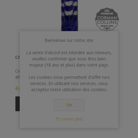
Bienvenue sur notre site
La vente d'alcool est interdite aux mineurs,
CACHACA 70 CL 41.5° YAGUARA
veuillez confirmer que vous êtes bien
majeur (18 ans et plus) dans votre pays.
Cet élégant spiritueux brésilien est créé sous l'œil
attentif du maître assembleur Erwin Weimann en
Les cookies nous permettent d'offrir nos
utilisant une combinaison de cachaça vieillie en chêne
services. En utilisant nos services, vous
€46,00
et de cachaça reposée dans des cuves en acier
acceptez notre utilisation des cookies.
inoxydable. Il est ensuite filtré trois fois pour éliminer
la couleur qui, avec sa saveur riche, en fait un
OK
excellent ingrédient pour les cocktails.
En savoir plus