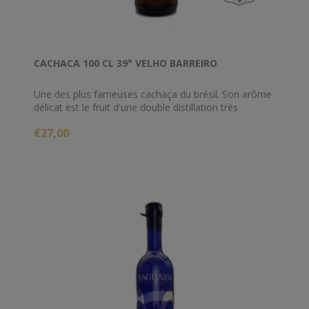
CACHACA 100 CL 39° VELHO BARREIRO
Une des plus fameuses cachaça du brésil. Son arôme
délicat est le fruit d'une double distillation très
soignée. Idéale pour préparer la caipirinha ou d'autres
€27,00
délicieux cocktails ( pina colada et autres batidas ) ou
bien pur avec au sans glace.