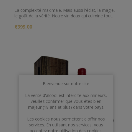
La complexité maximale. Mais aussi l'éclat, la magie,
le goût de la vérité. Notre vin doux qui culmine tout.
Le passage de plus d'un siècle et ce monument au
€399,00
savoir-faire traditionnel qu'est le système des
criaderas et soleras atteint son plus haut niveau
d'expression dans la douceur d'un vin qui est un
trésor indescriptible. Comme l'écrit Luis Gutiérrez
dans le guide Parker, c'est un dessert à part entière.
Bienvenue sur notre site
La vente d'alcool est interdite aux mineurs,
veuillez confirmer que vous êtes bien
majeur (18 ans et plus) dans votre pays.
Les cookies nous permettent d'offrir nos
services. En utilisant nos services, vous
acceptez notre utilisation des cookies.