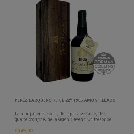
PEREZ BARQUERO 75 CL 22° 1905 AMONTILLADO
La marque du respect, de la persévérance, de la
qualité d'origine, de la vision d'avenir. Un trésor de
nature, de tradition et du passage des décennies.
€349,00
C'est un vin d'introspection et de silence, mais il