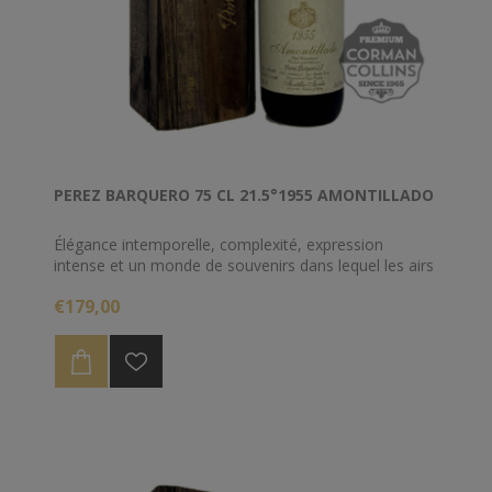
PEREZ BARQUERO 75 CL 21.5°1955 AMONTILLADO
Élégance intemporelle, complexité, expression
intense et un monde de souvenirs dans lequel les airs
salés apportent l'arôme d'une longue et vivante
€179,00
histoire. Vin ancien, de méditation et de plaisir, que
nous recommandons également de déguster avec
des spécialités de saveur marquée et de fort
contraste. Un cadeau de temps et la nature.