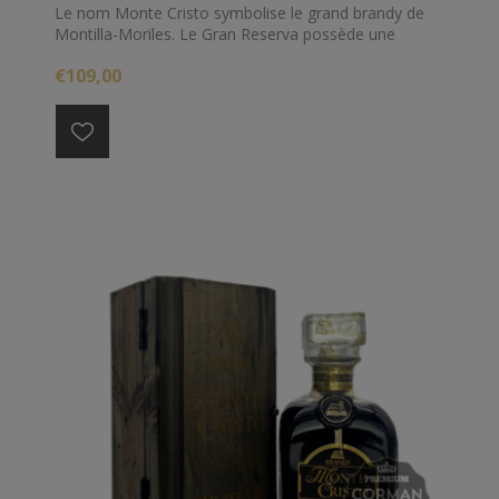
Le nom Monte Cristo symbolise le grand brandy de
Montilla-Moriles. Le Gran Reserva possède une
couleur vieil or brillant, avec des tons ambrés. Il a un
€109,00
arôme intense et une saveur profonde qui s'arrondit
en bouche.