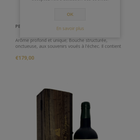
OK
PEREZ BARQUERO 75 CL 21.5° 1955 OLOROSO
En savoir plus
Arôme profond et unique; Bouche structurée,
onctueuse, aux souvenirs voués à l'échec. Il contient
le charme particulier que seul le passage calme des
€179,00
décennies peut atteindre. C'est un compagnon idéal
pour des élaborations minutieuses, mesurées et
lentes. Sa profondeur rehausse les plats et réconforte
les sensations.