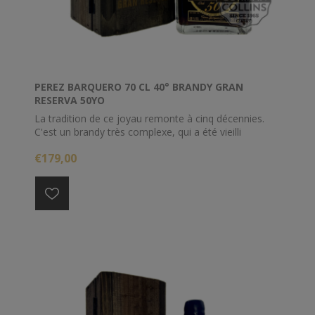
PEREZ BARQUERO 70 CL 40° BRANDY GRAN
RESERVA 50YO
La tradition de ce joyau remonte à cinq décennies.
C'est un brandy très complexe, qui a été vieilli
pendant des années dans les fûts de nos caves selon
€179,00
la méthode des criaderas et des soleras. Il possède
donc des arômes intenses qui rappellent les vins
amontillados et les vins doux de pedro ximénez. Il est
profond, rond et soyeux en bouche, avec toute la
séduction que confère une maturité pleine de
caractère.