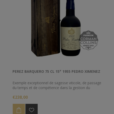
PEREZ BARQUERO 75 CL 15° 1955 PEDRO XIMENEZ
Exemple exceptionnel de sagesse viticole, de passage
du temps et de compétence dans la gestion du
système traditionnel des criaderas et soleras. Et à la
€238,00
suite de cela, des vins culminants. Un PX d'harmonie
éblouissante.
Le côté doux, intime et charmeur du grand vignoble