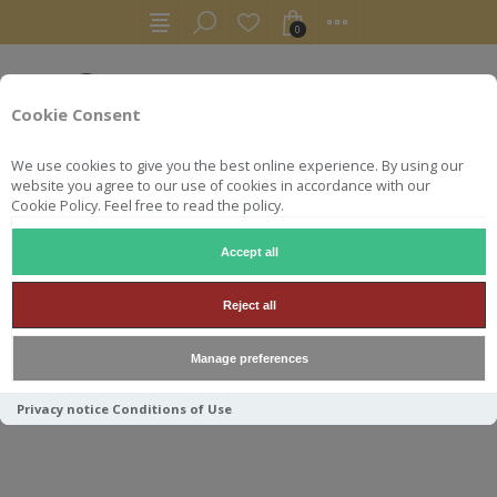
0
Cookie Consent
We use cookies to give you the best online experience. By using our
website you agree to our use of cookies in accordance with our
Cookie Policy. Feel free to read the policy.
Accept all
AUTRES
LIQUEURS
PASTIS BRANA
Reject all
PASTIS BRANA
Manage preferences
Privacy notice
Conditions of Use