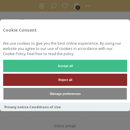
0
Cookie Consent
We use cookies to give you the best online experience. By using our
website you agree to our use of cookies in accordance with our
Cookie Policy. Feel free to read the policy.
Accept all
RÉCUPÉRER LE MOT DE
Reject all
PASSE
Manage preferences
Entrez votre adresse mail ci-dessous. Vous recevrez un lien
Privacy notice
Conditions of Use
pour réinitialiser votre mot de passe.
Votre email: