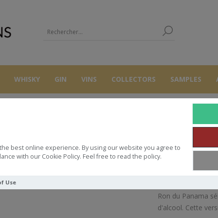
WHISKY
GIN
VINS
COLLECTORS
SAMPLES
RHUMS
RON
PANAMA 2006 17Y CADENHEAD 70CL 46°
the best online experience. By using our website you agree to
AMA 2006 17Y CADENHEAD 70CL
ance with our Cookie Policy. Feel free to read the policy.
of Use
Ron du Panama sél
d'alcool. Cette ver