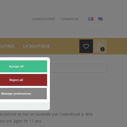
S'ENREGISTRER
CONNEXION
AUTRES
LA BOUTIQUE
0
Accept all
Reject all
 46°
Manage preferences
ectionné et mis en bouteille par Cadenhead à 46%
sion est âgée de 17 ans.