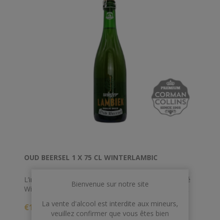
OUD BEERSEL 1 X 75 CL WINTERLAMBIC
L’infusion de bourgeons de pin sur le Lambic, appelé
Bienvenue sur notre site
Winter Lambiek, combine le caractère rafraîchissant
du lambic et le goût des pins. Cela évoque l’ambiance
La vente d'alcool est interdite aux mineurs,
€14,00
hivernale en buvant une bière qui n’est pas trop
veuillez confirmer que vous êtes bien
épicée ni sucrée.