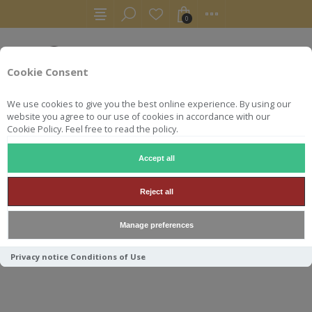
0
Cookie Consent
We use cookies to give you the best online experience. By using our
website you agree to our use of cookies in accordance with our
Cookie Policy. Feel free to read the policy.
Accept all
WHISKY
ORKNEY 2011 11Y 56.5° SMS 70CL
Reject all
ORKNEY 2011 11Y 56.5° SMS
Manage preferences
70CL
Privacy notice
Conditions of Use