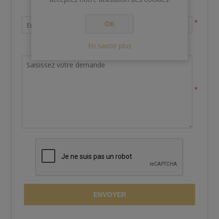
Votre adresse email
*
OK
En savoir plus
Demande de renseignements
*
ENVOYER