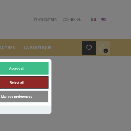
S'ENREGISTRER
CONNEXION
AUTRES
LA BOUTIQUE
0
Accept all
T
Reject all
Manage preferences