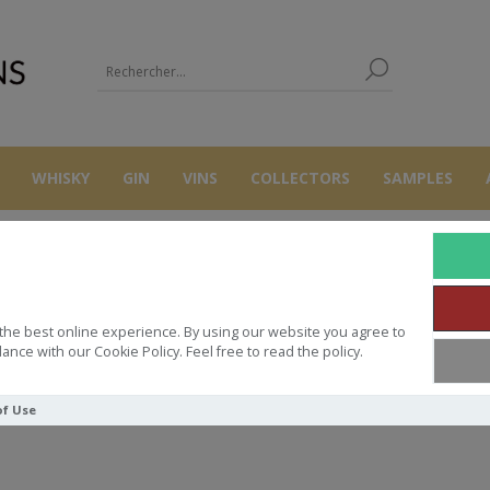
WHISKY
GIN
VINS
COLLECTORS
SAMPLES
NORTH POR
the best online experience. By using our website you agree to
ance with our Cookie Policy. Feel free to read the policy.
of Use