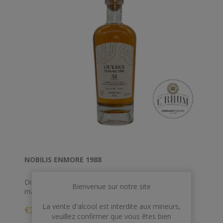
NOBILIS ENMORE 1988
Distillé chez Enmore en 1988, ce demerara rum du
Bienvenue sur notre site
mark "AWM" âgé de 32 ans titre 50% d'alcool.
La vente d'alcool est interdite aux mineurs,
€390,00
Single cask limité à seulement 126 bouteilles.
veuillez confirmer que vous êtes bien