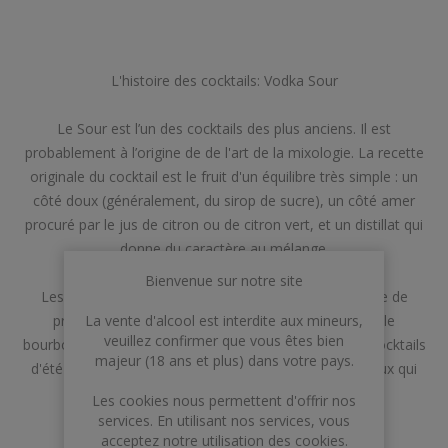
L'histoire des cocktails: Vodka Sour
Le Sour est l’un des cocktails des plus anciens. Il est
probablement à l’origine de de l'art de la mixologie. La recette
originale du cocktail est le fruit d'un équilibre très simple : un
côté doux (généralement, du sirop de sucre), un côté amer
procuré par le jus de citron ou de citron vert, et un distillat qui
donne du caractère au mélange.
Bienvenue sur notre site
Les alcools les plus couramment utilisés dans ce type de
La vente d'alcool est interdite aux mineurs,
préparation sont habituellement le rhum (Daiquiri), le
veuillez confirmer que vous êtes bien
bourbon, la vodka et le gin. Reconnu comme l'un des cocktails
majeur (18 ans et plus) dans votre pays.
d'été par excellence, le Vodka Sour est parfait pour ceux qui
recherchent une boisson fraîche et légère.
Les cookies nous permettent d'offrir nos
services. En utilisant nos services, vous
acceptez notre utilisation des cookies.