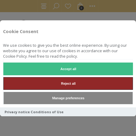
0
Cookie Consent
We use cookies to give you the best online experience. By using our
website you agree to our use of cookies in accordance with our
Cookie Policy. Feel free to read the policy.
Accept all
AUTRES
APÉRITIFS
NIO COCKTAIL / VODKA SOUR 100ML 2
Reject all
NIO COCKTAIL / VODKA SOUR
Manage preferences
100ML 20.4°
Privacy notice
Conditions of Use