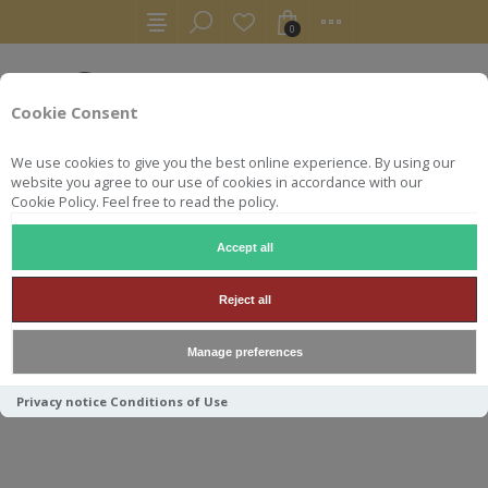
0
Cookie Consent
We use cookies to give you the best online experience. By using our
website you agree to our use of cookies in accordance with our
Cookie Policy. Feel free to read the policy.
Accept all
RHUM BLANC
NEISSON GODINOT BLANC 52.5°
Reject all
NEISSON GODINOT BLANC
Manage preferences
52.5°
Privacy notice
Conditions of Use