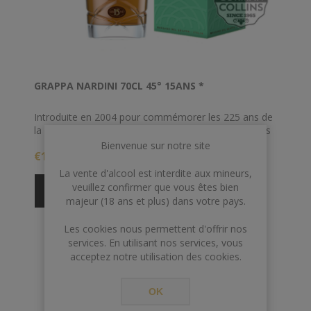
GRAPPA NARDINI 70CL 45° 15ANS *
Introduite en 2004 pour commémorer les 225 ans de
la distillerie, cette grappa vieillie 15 ans dans des fûts
de chêne slovène peu poreux est la première
Bienvenue sur notre site
€109,00
nouveauté dans la gamme Nardini depuis les années
1930.
La vente d'alcool est interdite aux mineurs,
veuillez confirmer que vous êtes bien
majeur (18 ans et plus) dans votre pays.
Les cookies nous permettent d'offrir nos
services. En utilisant nos services, vous
acceptez notre utilisation des cookies.
OK