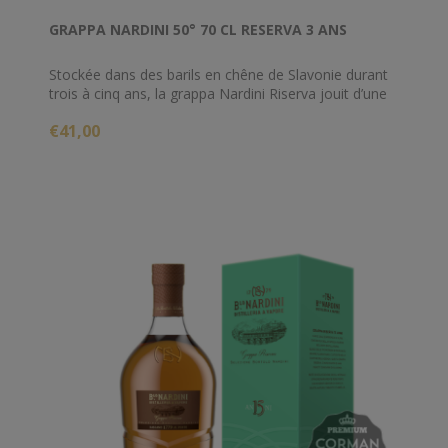
GRAPPA NARDINI 50° 70 CL RESERVA 3 ANS
Stockée dans des barils en chêne de Slavonie durant
trois à cinq ans, la grappa Nardini Riserva jouit d’une
délicate complexité qui l’a rendue populaire dans le
€41,00
monde entier.