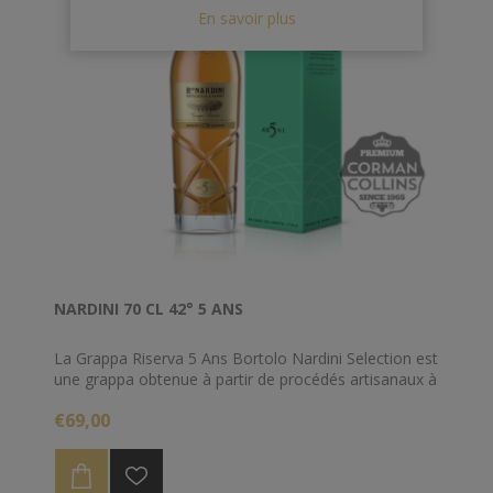
En savoir plus
NARDINI 70 CL 42° 5 ANS
La Grappa Riserva 5 Ans Bortolo Nardini Selection est
une grappa obtenue à partir de procédés artisanaux à
partir de marc de raisins multivitigno. Il vieillit au
€69,00
moins 5 ans en fûts de chêne slavon.