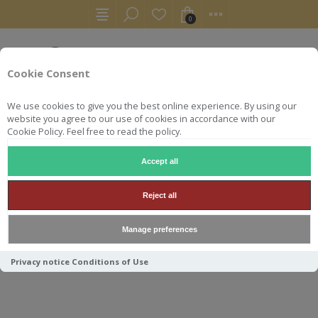
0
Cookie Consent
We use cookies to give you the best online experience. By using our
website you agree to our use of cookies in accordance with our
Cookie Policy. Feel free to read the policy.
Accept all
RHUMS
RON
MOON IMPORT MONYMUSK 1983 2012 70
Reject all
MOON IMPORT MONYMUSK
Manage preferences
1983 2012 70CL 46°
Privacy notice
Conditions of Use