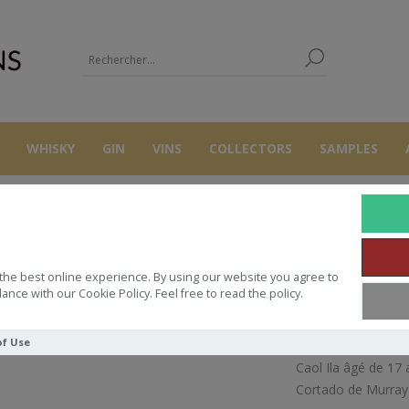
WHISKY
GIN
VINS
COLLECTORS
SAMPLES
WHISKY
MMCD CAOL ILA 17Y PALO CORTADO 54.6°70CL
the best online experience. By using our website you agree to
AOL ILA 17Y PALO CORTADO 54
ance with our Cookie Policy. Feel free to read the policy.
of Use
Caol Ila âgé de 17 
Cortado de Murray